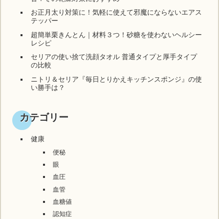
お正月太り対策に！気軽に使えて邪魔にならないエアス
テッパー
超簡単栗きんとん｜材料３つ！砂糖を使わないヘルシー
レシピ
セリアの使い捨て洗顔タオル 普通タイプと厚手タイプ
の比較
ニトリ＆セリア『毎日とりかえキッチンスポンジ』の使
い勝手は？
カテゴリー
健康
便秘
眼
血圧
血管
血糖値
認知症