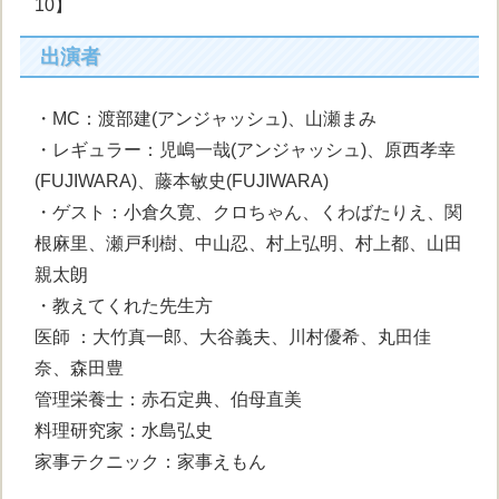
10】
出演者
・MC：渡部建(アンジャッシュ)、山瀬まみ
・レギュラー：児嶋一哉(アンジャッシュ)、原西孝幸
(FUJIWARA)、藤本敏史(FUJIWARA)
・ゲスト：小倉久寛、クロちゃん、くわばたりえ、関
根麻里、瀬戸利樹、中山忍、村上弘明、村上都、山田
親太朗
・教えてくれた先生方
医師 ：大竹真一郎、大谷義夫、川村優希、丸田佳
奈、森田豊
管理栄養士：赤石定典、伯母直美
料理研究家：水島弘史
家事テクニック：家事えもん