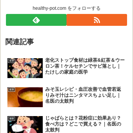
healthy-pot.com をフォローする
関連記事
老化ストップ食材は緑茶&紅茶＆ウー
健康
ロン茶！ケルセチンでサビ落とし｜
たけしの家庭の医学
みそ玉レシピ・血圧改善で血管若返
健康
りみそ汁はニンタマスちょい足し｜
名医の太鼓判
じゃばらとは？花粉症に効果あり？
健康
食べ方は？どこで買える？｜名医の
太鼓判