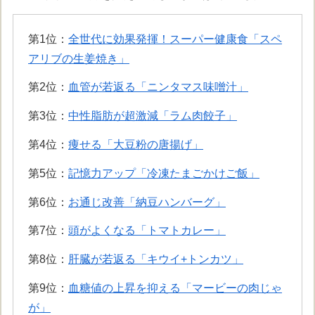
第1位：
全世代に効果発揮！スーパー健康食「スペ
アリブの生姜焼き」
第2位：
血管が若返る「ニンタマス味噌汁」
第3位：
中性脂肪が超激減「ラム肉餃子」
第4位：
痩せる「大豆粉の唐揚げ」
第5位：
記憶力アップ「冷凍たまごかけご飯」
第6位：
お通じ改善「納豆ハンバーグ」
第7位：
頭がよくなる「トマトカレー」
第8位：
肝臓が若返る「キウイ+トンカツ」
第9位：
血糖値の上昇を抑える「マービーの肉じゃ
が」