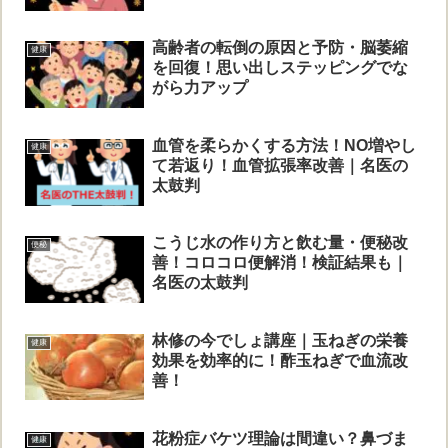
高齢者の転倒の原因と予防・脳萎縮
健康
を回復！思い出しステッピングでな
がら力アップ
血管を柔らかくする方法！NO増やし
健康
て若返り！血管拡張率改善｜名医の
太鼓判
こうじ水の作り方と飲む量・便秘改
便秘
善！コロコロ便解消！検証結果も｜
名医の太鼓判
林修の今でしょ講座｜玉ねぎの栄養
健康
効果を効率的に！酢玉ねぎで血流改
善！
花粉症バケツ理論は間違い？鼻づま
健康