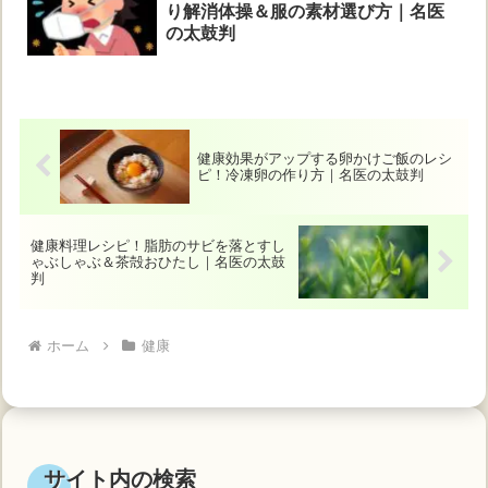
り解消体操＆服の素材選び方｜名医
の太鼓判
健康効果がアップする卵かけご飯のレシ
ピ！冷凍卵の作り方｜名医の太鼓判
健康料理レシピ！脂肪のサビを落とすし
ゃぶしゃぶ＆茶殻おひたし｜名医の太鼓
判
ホーム
健康
サイト内の検索