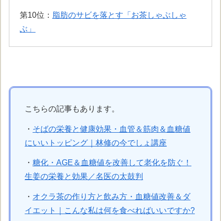
第10位：
脂肪のサビを落とす「お茶しゃぶしゃ
ぶ」
こちらの記事もあります。
・
そばの栄養と健康効果・血管＆筋肉＆血糖値
にいいトッピング｜林修の今でしょ講座
・
糖化・AGE＆血糖値を改善して老化を防ぐ！
生姜の栄養と効果／名医の太鼓判
・
オクラ茶の作り方と飲み方・血糖値改善＆ダ
イエット｜こんな私は何を食べればいいですか?