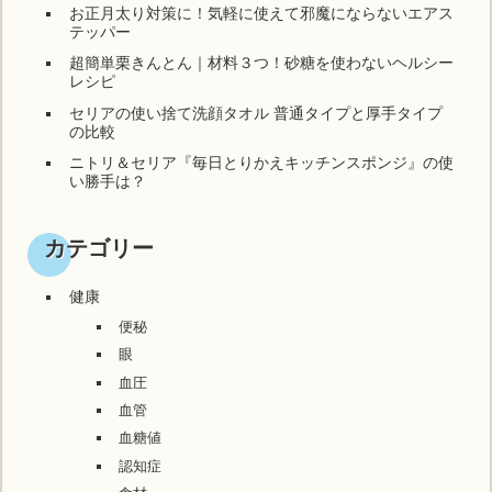
お正月太り対策に！気軽に使えて邪魔にならないエアス
テッパー
超簡単栗きんとん｜材料３つ！砂糖を使わないヘルシー
レシピ
セリアの使い捨て洗顔タオル 普通タイプと厚手タイプ
の比較
ニトリ＆セリア『毎日とりかえキッチンスポンジ』の使
い勝手は？
カテゴリー
健康
便秘
眼
血圧
血管
血糖値
認知症