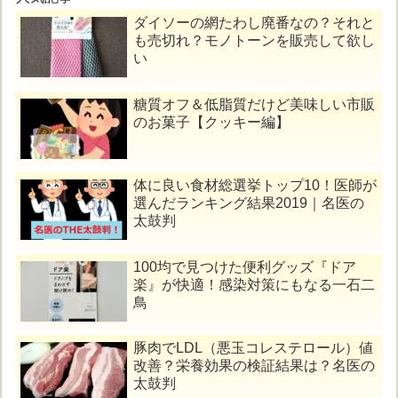
ダイソーの網たわし廃番なの？それと
も売切れ？モノトーンを販売して欲し
い
糖質オフ＆低脂質だけど美味しい市販
のお菓子【クッキー編】
体に良い食材総選挙トップ10！医師が
選んだランキング結果2019｜名医の
太鼓判
100均で見つけた便利グッズ『ドア
楽』が快適！感染対策にもなる一石二
鳥
豚肉でLDL（悪玉コレステロール）値
改善？栄養効果の検証結果は？名医の
太鼓判