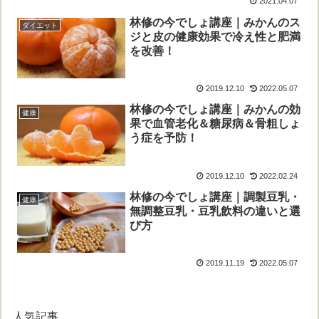
2021.04.07
林修の今でしょ講座｜みかんのス
ダイエット
ジと皮の健康効果で冷え性と肥満
を改善！
2019.12.10
2022.05.07
林修の今でしょ講座｜みかんの効
健康
果で血管老化＆糖尿病＆骨粗しょ
う症を予防！
2019.12.10
2022.02.24
林修の今でしょ講座｜調製豆乳・
健康
無調整豆乳・豆乳飲料の違いと選
び方
2019.11.19
2022.05.07
人気記事