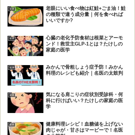
老眼にいい食べ物は紅鮭+ごま油！鮭
健康
の種類で違う成分量｜何を食べれば
いいですか?
心臓の老化予防食材は根菜とアーモ
健康
ンド！救世主GLP-1とは？たけしの
家庭の医学
みかんで骨粗しょう症予防！みかん
健康
料理のレシピも紹介｜名医の太鼓判
気になる肩こりの症状別受診科・何
健康
科に行けばいい？たけしの家庭の医
学
健康料理レシピ！血糖値を上げない
健康
肉じゃが・甘さはマービーで！名医