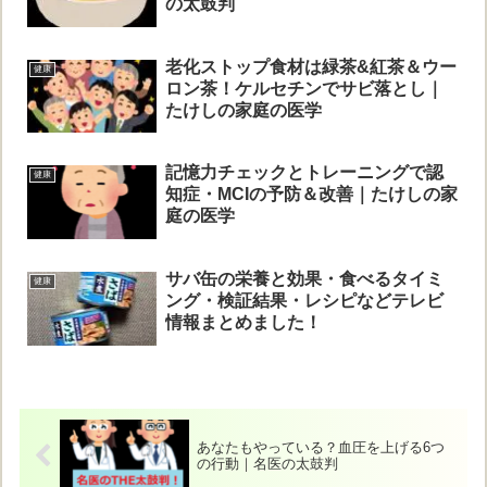
の太鼓判
老化ストップ食材は緑茶&紅茶＆ウー
健康
ロン茶！ケルセチンでサビ落とし｜
たけしの家庭の医学
記憶力チェックとトレーニングで認
健康
知症・MCIの予防＆改善｜たけしの家
庭の医学
サバ缶の栄養と効果・食べるタイミ
健康
ング・検証結果・レシピなどテレビ
情報まとめました！
あなたもやっている？血圧を上げる6つ
の行動｜名医の太鼓判