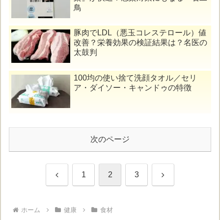
鳥
豚肉でLDL（悪玉コレステロール）値
改善？栄養効果の検証結果は？名医の
太鼓判
100均の使い捨て洗顔タオル／セリ
ア・ダイソー・キャンドゥの特徴
次のページ
前
次
1
2
3
へ
へ
ホーム
健康
食材