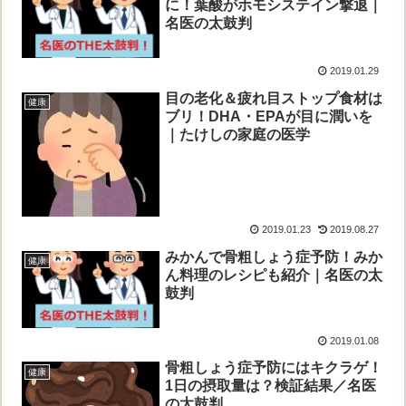
に！葉酸がホモシステイン撃退｜
名医の太鼓判
2019.01.29
目の老化＆疲れ目ストップ食材は
健康
ブリ！DHA・EPAが目に潤いを
｜たけしの家庭の医学
2019.01.23
2019.08.27
みかんで骨粗しょう症予防！みか
健康
ん料理のレシピも紹介｜名医の太
鼓判
2019.01.08
骨粗しょう症予防にはキクラゲ！
健康
1日の摂取量は？検証結果／名医
の太鼓判