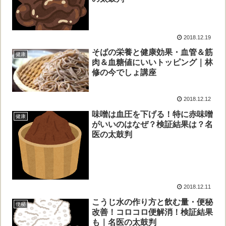
2018.12.19
そばの栄養と健康効果・血管＆筋
健康
肉＆血糖値にいいトッピング｜林
修の今でしょ講座
2018.12.12
味噌は血圧を下げる！特に赤味噌
健康
がいいのはなぜ？検証結果は？名
医の太鼓判
2018.12.11
こうじ水の作り方と飲む量・便秘
便秘
改善！コロコロ便解消！検証結果
も｜名医の太鼓判