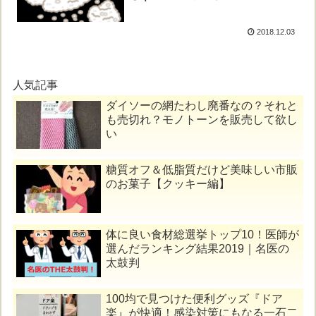
2018.12.03
人気記事
ダイソーの網たわし廃番なの？それと
も売切れ？モノトーンを販売して欲し
い
糖質オフ＆低脂質だけど美味しい市販
のお菓子【クッキー編】
体に良い食材総選挙トップ10！医師が
選んだランキング結果2019｜名医の
太鼓判
100均で見つけた便利グッズ『ドア
楽』が快適！感染対策にもなる一石二