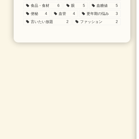
食品・食材
6
眼
5
血糖値
5
便秘
4
血管
4
更年期の悩み
3
言いたい放題
2
ファッション
2