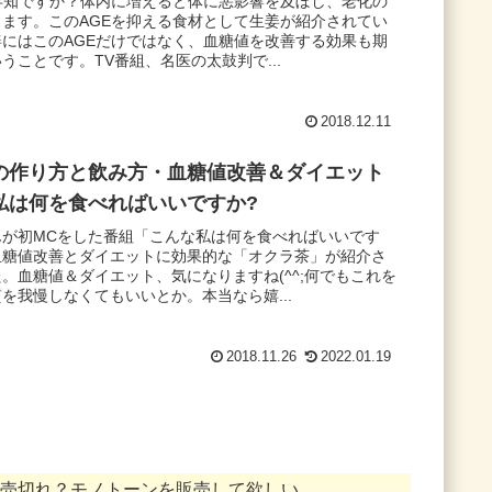
存知ですか？体内に増えると体に悪影響を及ぼし、老化の
ます。このAGEを抑える食材として生姜が紹介されてい
にはこのAGEだけではなく、血糖値を改善する効果も期
うことです。TV番組、名医の太鼓判で...
2018.12.11
の作り方と飲み方・血糖値改善＆ダイエット
私は何を食べればいいですか?
んが初MCをした番組「こんな私は何を食べればいいです
血糖値改善とダイエットに効果的な「オクラ茶」が紹介さ
。血糖値＆ダイエット、気になりますね(^^;何でもこれを
を我慢しなくてもいいとか。本当なら嬉...
2018.11.26
2022.01.19
売切れ？モノトーンを販売して欲しい