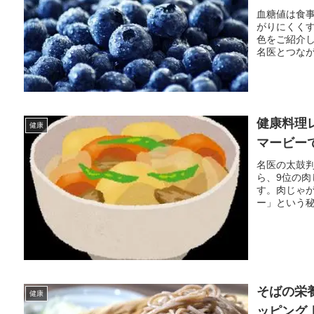
血糖値は食
がりにくく
色をご紹介しま
名医とつなが
健康料理
健康
マービー
名医の太鼓
ら、9位の
す。肉じゃ
ー」という秘
そばの栄
健康
ッピング