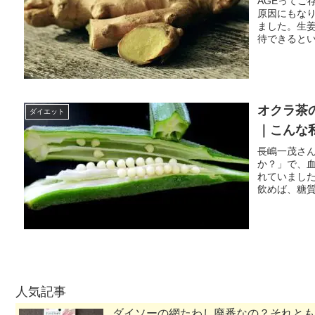
AGEってご
原因にもなり
ました。生姜
待できるとい
オクラ茶
ダイエット
｜こんな
長嶋一茂さ
か？」で、
れていました
飲めば、糖質
人気記事
ダイソーの網たわし廃番なの？それとも