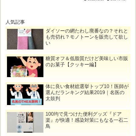
人気記事
ダイソーの網たわし廃番なの？それと
も売切れ？モノトーンを販売して欲し
い
糖質オフ＆低脂質だけど美味しい市販
のお菓子【クッキー編】
体に良い食材総選挙トップ10！医師が
選んだランキング結果2019｜名医の
太鼓判
100均で見つけた便利グッズ『ドア
楽』が快適！感染対策にもなる一石二
鳥