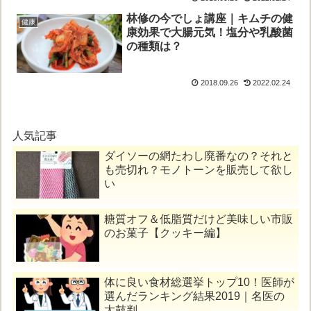
林修の今でしょ講座｜キムチの健
健康
康効果で大腸元気！塩分や乳酸菌
の種類は？
2018.09.26
2022.02.24
人気記事
ダイソーの網たわし廃番なの？それと
も売切れ？モノトーンを販売して欲し
い
糖質オフ＆低脂質だけど美味しい市販
のお菓子【クッキー編】
体に良い食材総選挙トップ10！医師が
選んだランキング結果2019｜名医の
太鼓判