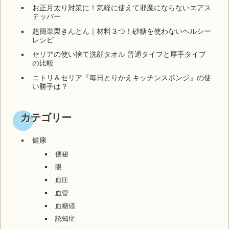
お正月太り対策に！気軽に使えて邪魔にならないエアス
テッパー
超簡単栗きんとん｜材料３つ！砂糖を使わないヘルシー
レシピ
セリアの使い捨て洗顔タオル 普通タイプと厚手タイプ
の比較
ニトリ＆セリア『毎日とりかえキッチンスポンジ』の使
い勝手は？
カテゴリー
健康
便秘
眼
血圧
血管
血糖値
認知症