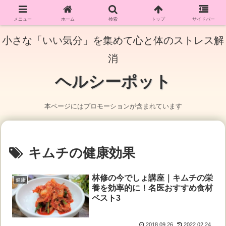
メニュー
ホーム
検索
トップ
サイドバー
小さな「いい気分」を集めて心と体のストレス解
消
ヘルシーポット
本ページにはプロモーションが含まれています
キムチの健康効果
林修の今でしょ講座｜キムチの栄
健康
養を効率的に！名医おすすめ食材
ベスト3
2018.09.26
2022.02.24